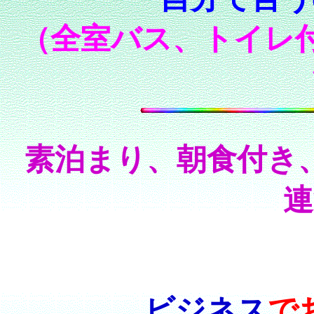
（全室バス、トイレ
素泊まり、朝食付き
連
ビジネス
で