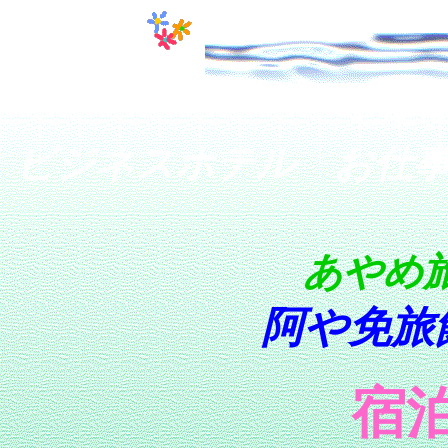
茨城
ビジネスホテル お仕
あやめ旅
阿や免旅
宿