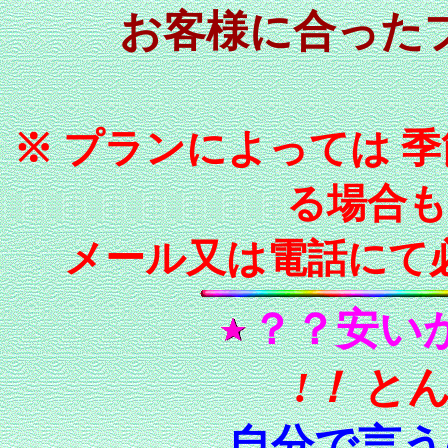
お客様に合った
※ プランによっては 
る場合
メール又は電話にて
？？
安い
!！
と
自分で言う